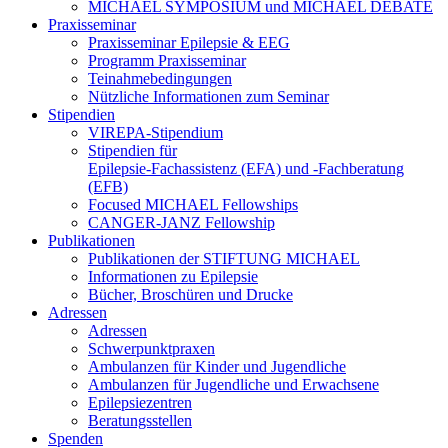
MICHAEL SYMPOSIUM und MICHAEL DEBATE
Praxisseminar
Praxisseminar Epilepsie & EEG
Programm Praxisseminar
Teinahmebedingungen
Nützliche Informationen zum Seminar
Stipendien
VIREPA-Stipendium
Stipendien für
Epilepsie-Fachassistenz (EFA) und -Fachberatung
(EFB)
Focused MICHAEL Fellowships
CANGER-JANZ Fellowship
Publikationen
Publikationen der STIFTUNG MICHAEL
Informationen zu Epilepsie
Bücher, Broschüren und Drucke
Adressen
Adressen
Schwerpunktpraxen
Ambulanzen für Kinder und Jugendliche
Ambulanzen für Jugendliche und Erwachsene
Epilepsiezentren
Beratungsstellen
Spenden