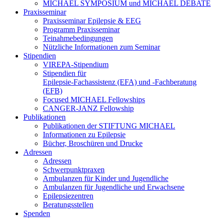
MICHAEL SYMPOSIUM und MICHAEL DEBATE
Praxisseminar
Praxisseminar Epilepsie & EEG
Programm Praxisseminar
Teinahmebedingungen
Nützliche Informationen zum Seminar
Stipendien
VIREPA-Stipendium
Stipendien für
Epilepsie-Fachassistenz (EFA) und -Fachberatung
(EFB)
Focused MICHAEL Fellowships
CANGER-JANZ Fellowship
Publikationen
Publikationen der STIFTUNG MICHAEL
Informationen zu Epilepsie
Bücher, Broschüren und Drucke
Adressen
Adressen
Schwerpunktpraxen
Ambulanzen für Kinder und Jugendliche
Ambulanzen für Jugendliche und Erwachsene
Epilepsiezentren
Beratungsstellen
Spenden