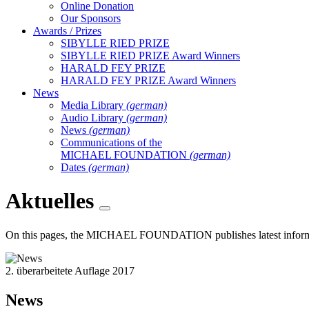
Online Donation
Our Sponsors
Awards / Prizes
SIBYLLE RIED PRIZE
SIBYLLE RIED PRIZE Award Winners
HARALD FEY PRIZE
HARALD FEY PRIZE Award Winners
News
Media Library
(german)
Audio Library
(german)
News
(german)
Communications of the
MICHAEL FOUNDATION
(german)
Dates
(german)
Aktuelles
On this pages, the MICHAEL FOUNDATION publishes latest information 
2. überarbeitete Auflage 2017
News