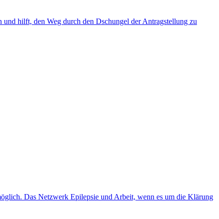
en und hilft, den Weg durch den Dschungel der Antragstellung zu
es möglich. Das Netzwerk Epilepsie und Arbeit, wenn es um die Klärung