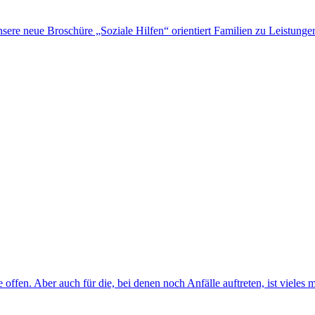
nsere neue Broschüre „Soziale Hilfen“ orientiert Familien zu Leistung
fe offen. Aber auch für die, bei denen noch Anfälle auftreten, ist viel