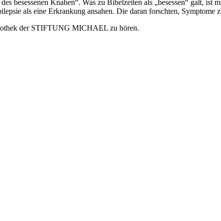
 des besessenen Knaben“. Was zu Bibelzeiten als „besessen“ galt, ist m
ilepsie als eine Erkrankung ansahen. Die daran forschten, Symptome zu
r Audiothek der STIFTUNG MICHAEL zu hören.