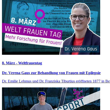
8. März - Weltfrauentag
Dr. Verena Gaus zur Behandlung von Frauen mit Epilepsie
Dr. Emilie Lehmus und Dr. Franziska Tiburtius eröffneten 1877 in Berl