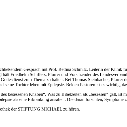
nschließendem Gespräch mit Prof. Bettina Schmitz, Leiterin der Klini
ält Friedhelm Schiffers, Pfarrer und Vorsitzender des Landesverband
en Gottesdienst zum Thema zu halten. Bei Thomas Steinbacher, Pfarrer der
seine Tochter leben mit Epilepsie. Beiden Pastoren ist es wichtig, da
 des besessenen Knaben“. Was zu Bibelzeiten als „besessen“ galt, ist m
ilepsie als eine Erkrankung ansahen. Die daran forschten, Symptome zu
r Audiothek der STIFTUNG MICHAEL zu hören.