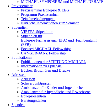
MICHAEL SYMPOSIUM und MICHAEL DEBATE
Praxisseminar
Praxisseminar Epilepsie & EEG
Programm Praxisseminar
Teinahmebedingungen
Nützliche Informationen zum Seminar
Stipendien
VIREPA-Stipendium
Stipendien für
Epilepsie-Fachassistenz (EFA) und -Fachberatung
(EFB)
Focused MICHAEL Fellowships
CANGER-JANZ Fellowship
Publikationen
Publikationen der STIFTUNG MICHAEL
Informationen zu Epilepsie
Bücher, Broschüren und Drucke
Adressen
Adressen
Schwerpunktpraxen
Ambulanzen für Kinder und Jugendliche
Ambulanzen für Jugendliche und Erwachsene
Epilepsiezentren
Beratungsstellen
Spenden