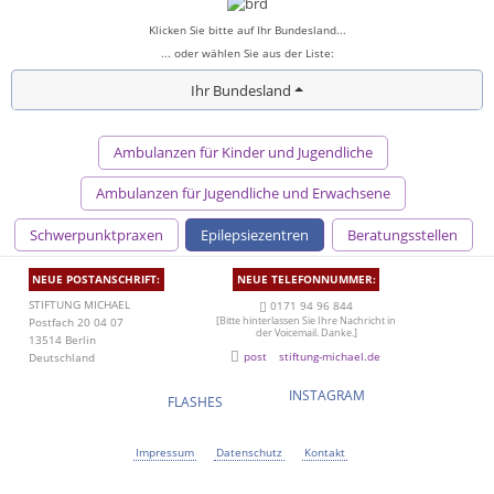
Klicken Sie bitte auf Ihr Bundesland...
... oder wählen Sie aus der Liste:
Ihr Bundesland
Ambulanzen für Kinder und Jugendliche
Ambulanzen für Jugendliche und Erwachsene
Schwerpunktpraxen
Epilepsiezentren
Beratungsstellen
NEUE POSTANSCHRIFT:
NEUE TELEFONNUMMER:
STIFTUNG MICHAEL
0171 94 96 844
[Bitte hinterlassen Sie Ihre Nachricht in
Postfach 20 04 07
der Voicemail. Danke.]
13514 Berlin
post
stiftung-michael.de
Deutschland
INSTAGRAM
FLASHES
Impressum
Datenschutz
Kontakt