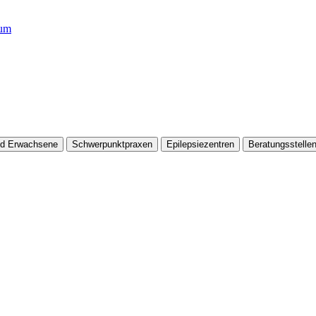
rum
nd Erwachsene
Schwerpunktpraxen
Epilepsiezentren
Beratungsstelle