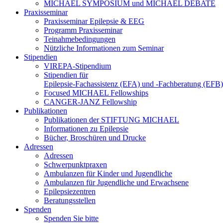
MICHAEL SYMPOSIUM und MICHAEL DEBATE
Praxisseminar
Praxisseminar Epilepsie & EEG
Programm Praxisseminar
Teinahmebedingungen
Nützliche Informationen zum Seminar
Stipendien
VIREPA-Stipendium
Stipendien für
Epilepsie-Fachassistenz (EFA) und -Fachberatung (EFB)
Focused MICHAEL Fellowships
CANGER-JANZ Fellowship
Publikationen
Publikationen der STIFTUNG MICHAEL
Informationen zu Epilepsie
Bücher, Broschüren und Drucke
Adressen
Adressen
Schwerpunktpraxen
Ambulanzen für Kinder und Jugendliche
Ambulanzen für Jugendliche und Erwachsene
Epilepsiezentren
Beratungsstellen
Spenden
Spenden Sie bitte